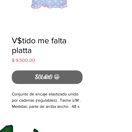
V$tido me falta
platta
Precio
$ 9.500,00
$0Ldit0 😁
Conjunto de encaje elastizado unido
por cadenas (regulables) . Tashe s/M .
Medidas: parte de arriba ancho : 48 x
largo : 36 cm parte de abajo : ancho :
39 cm( en la cintura ) cadera 48 cm x
largo : 34 cm. Uniko ❤️