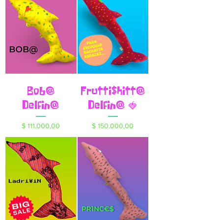
Bob@
Frutti$hitt@
Delfin@
Delfin@ 🍓
Precio
Precio
$ 111.000,00
$ 150.000,00