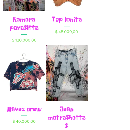
Remera
Top lunita
paya$itta
Precio
$ 45.000,00
Precio
$ 120.000,00
Waves crew
Jean
metra$hetta
Precio
$ 40.000,00
$