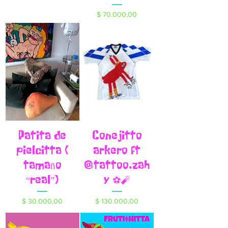
Precio
$ 70.000,00
Patita de
Conejitto
pielcitta (
arkero ft
tamaño
@tattoo.zah
“real”)
y ⚽️🧨
Precio
Precio
$ 30.000,00
$ 130.000,00