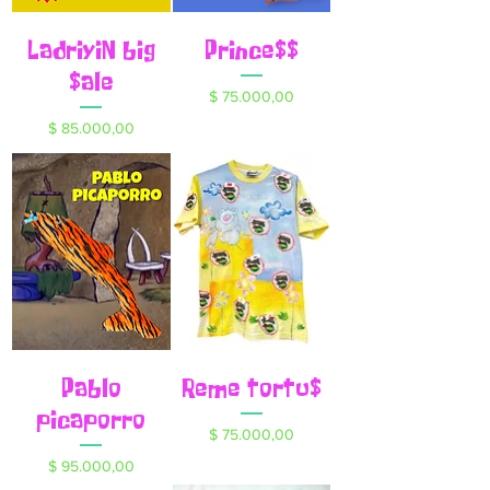
LadriyiN big
Prince$$
$ale
Precio
$ 75.000,00
Precio
$ 85.000,00
Pablo
Reme tortu$
picaporro
Precio
$ 75.000,00
Precio
$ 95.000,00