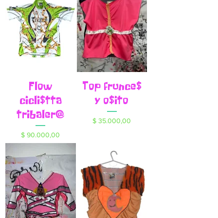
Flow
Top frunce$
cicli$tta
y o$ito
tribaler@
Precio
$ 35.000,00
Precio
$ 90.000,00