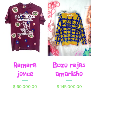
Remera
Buzo rejas
joyce
amarisho
Precio
Precio
$ 60.000,00
$ 145.000,00