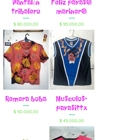
Pantalón
Feliz paya$@
tribalero
mariner@
Precio
Precio
$ 80.000,00
$ 95.000,00
Remera boba
Mu$culo$-
paya$ittx
Precio
$ 50.000,00
Precio
$ 45.000,00