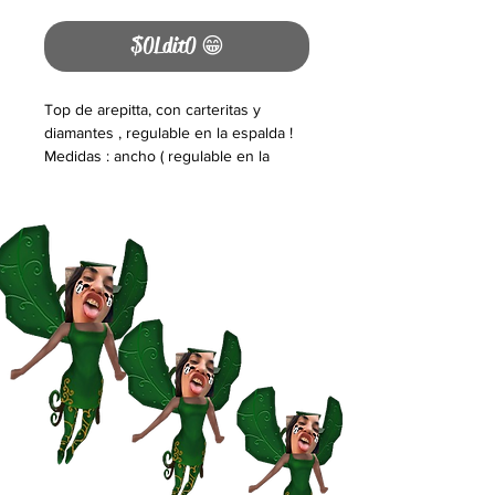
$0Ldit0 😁
Top de arepitta, con carteritas y
diamantes , regulable en la espalda !
Medidas : ancho ( regulable en la
espalda) 33cm de ancho x 29 cm de
largo . Uniko ❤️