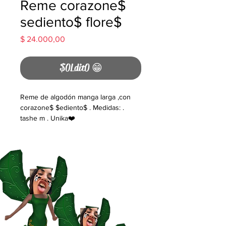
Reme corazone$
sediento$ flore$
Precio
$ 24.000,00
$0Ldit0 😁
Reme de algodón manga larga ,con
corazone$ $ediento$ . Medidas: .
tashe m . Unika❤️