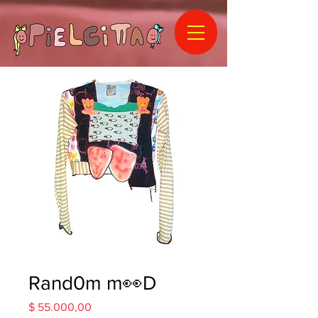
Rand0m m👀D
Precio
$ 55.000,00