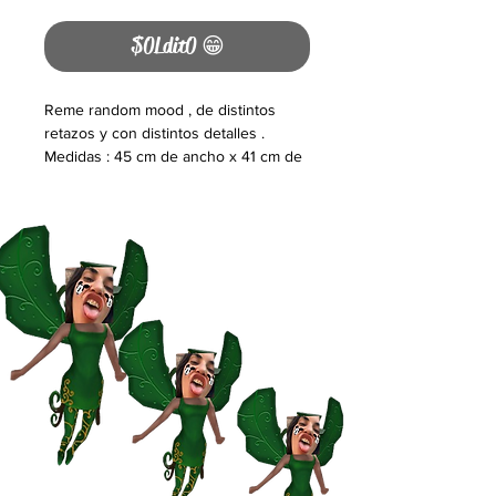
$0Ldit0 😁
Reme random mood , de distintos
retazos y con distintos detalles .
Medidas : 45 cm de ancho x 41 cm de
largo ( elástiza bastante ) . Unika 😮‍💨