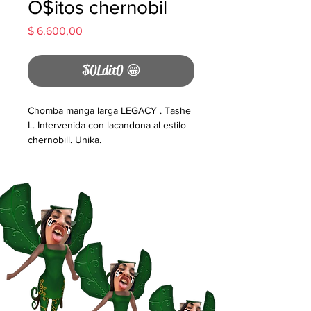
O$itos chernobil
Precio
$ 6.600,00
$0Ldit0 😁
Chomba manga larga LEGACY . Tashe
L. Intervenida con lacandona al estilo
chernobill. Unika.