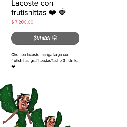
Lacoste con
frutishittas ❤️ 🍓
Precio
$ 7.200,00
$0Ldit0 😁
Chomba lacoste manga larga con
frutishittas grafitteadasTashe 3 . Unika
❤️