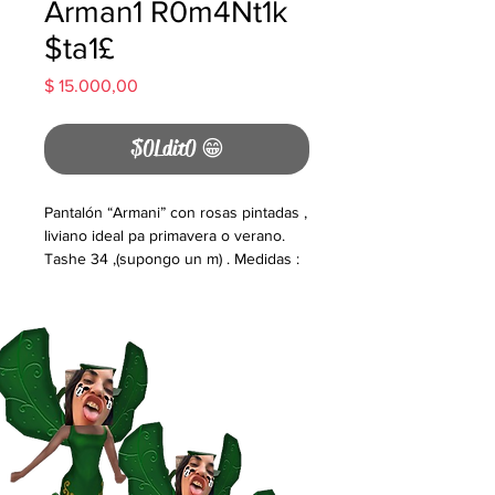
Arman1 R0m4Nt1k
$ta1£
Precio
$ 15.000,00
$0Ldit0 😁
Pantalón “Armani” con rosas pintadas ,
liviano ideal pa primavera o verano.
Tashe 34 ,(supongo un m) . Medidas :
cintura 43 cm de ancho , cadera ( zona
cola) 52 cm de ancho , largo total 102
cm. Uniko ❤️🌹