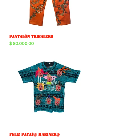
Pantalón tribalero
Precio
$ 80.000,00
Feliz paya$@ mariner@