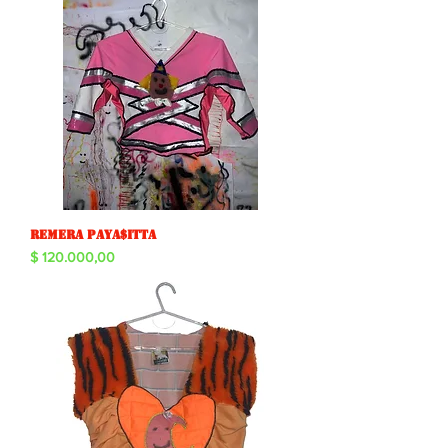
Remera paya$itta
Precio
$ 120.000,00