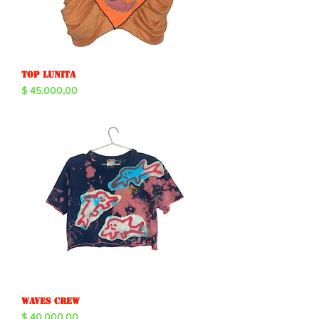
Top lunita
Precio
$ 45.000,00
Waves crew
Precio
$ 40.000,00