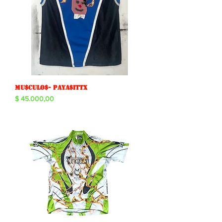
Mu$culo$- paya$ittx
Precio
$ 45.000,00