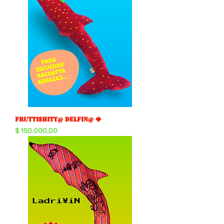
Frutti$hitt@ Delfin@ 🍓
Precio
$ 150.000,00