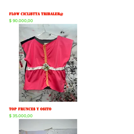
Flow cicli$tta tribaler@
Precio
$ 90.000,00
Top frunce$ y o$ito
Precio
$ 35.000,00