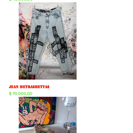
Jean metra$hetta$
Precio
$ 70.000,00