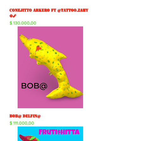
Conejitto arkero ft @tattoo.zahy
⚽️🧨
Precio
$ 130.000,00
Bob@ Delfin@
Precio
$ 111.000,00