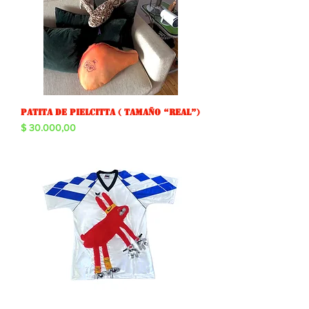
Patita de pielcitta ( tamaño “real”)
Precio
$ 30.000,00