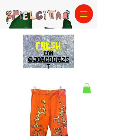
FRE$H
CON
@JOACODIAZS
T